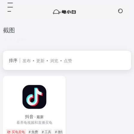
截图
共 1 篇软件
排序
发布
更新
浏览
点赞
抖音
- 最新
看养龟视频和直播买龟
买龟卖龟
# 免费
# 工具
# 微软