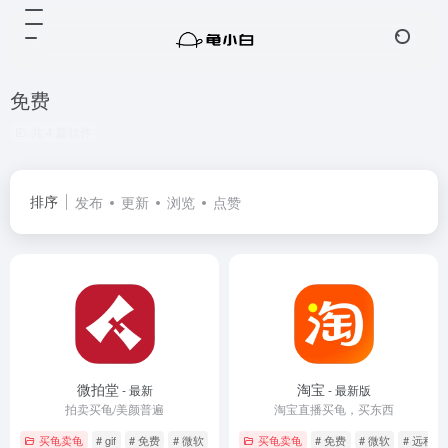
免费
共 4 篇软件
排序
发布
更新
浏览
点赞
微拍堂
淘宝
- 最新
- 最新版
拍卖买龟/美颜普遍
淘宝直播买龟，买东西
买龟卖龟
# gif
# 免费
# 微软
买龟卖龟
# 免费
# 微软
# 远程桌