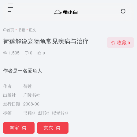
首页
•
书籍
•
正文
荷莲解说宠物龟常见疾病与治疗
收藏
0
1,505
0
0
作者是一名爱龟人
作者
荷莲
出版社
广陵书社
发行日期
2008-06
标签
书籍
图书
纪录片
淘宝
京东