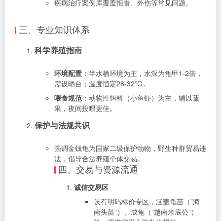
疾病治疗案例库覆盖拒食、外伤等常见问题‌。
三、专业知识体系
科学养殖指南
环境配置
‌：半水栖环境为主，水深为龟甲1-2倍，
需设晒台；温度恒定28-32℃‌。
喂食规范
‌：动物性饵料（小鱼虾）为主，辅以蔬
果，夜间投喂更佳‌。
保护与法规共识
强调金钱龟为国家二级保护动物，野生种群贸易违
法，倡导合法养殖个体交易‌。
四、交易与资源流通
诚信交易区
设有明码标价专区，涵盖龟苗（”海
南头苗”）、成龟（”越南米底公”）