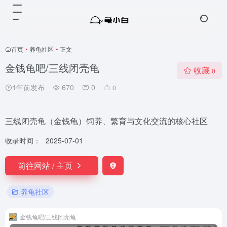
首页
•
养龟社区
•
正文
金钱龟吧/三线闭壳龟
收藏
0
1年前发布
670
0
0
三线闭壳龟（金钱龟）‌饲养、繁育与文化交流的核心社区
收录时间：
2025-07-01
前往网站 / 主页
养龟社区
金钱龟吧/三线闭壳龟