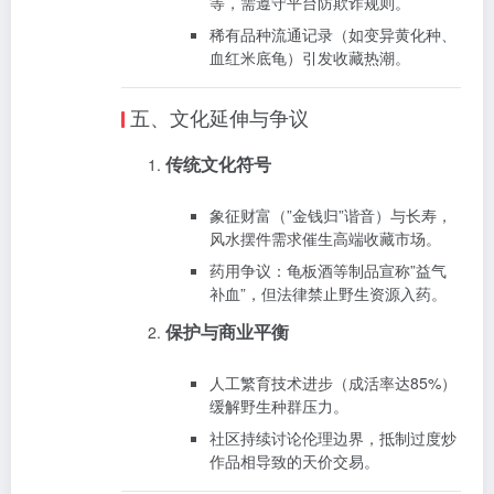
等，需遵守平台防欺诈规则‌。
稀有品种流通记录（如变异黄化种、
血红米底龟）引发收藏热潮‌。
五、文化延伸与争议
传统文化符号
象征财富（”金钱归”谐音）与长寿，
风水摆件需求催生高端收藏市场‌。
药用争议：龟板酒等制品宣称”益气
补血”，但法律禁止野生资源入药‌。
保护与商业平衡
人工繁育技术进步（成活率达85%）
缓解野生种群压力‌。
社区持续讨论伦理边界，抵制过度炒
作品相导致的天价交易‌。