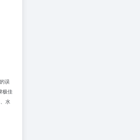
人的误
碑极佳
温、水