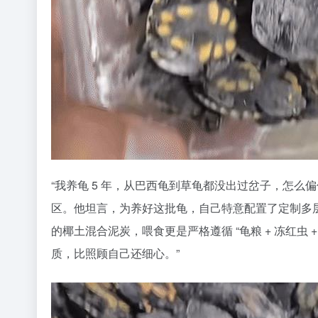
“我养龟 5 年，从巴西龟到草龟都没出过岔子，怎么
区。他坦言，为养好这批龟，自己特意配置了定制多
的椰土混合泥炭，喂食更是严格遵循 “龟粮 + 冻红虫
质，比照顾自己还细心。”