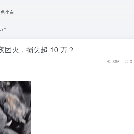
于龟小白
 万？
夜团灭，损失超 10 万？
366
0