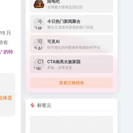
陆龟吧
全球最大陆龟交流社区‌
今日热门新闻聚合
聚合主流资讯渠道的热门信息
5 只
可灵AI
价在
快手推出的AI图像和视频创作平台
” 的特
CTA南美水族家园
养鱼、水草造景
查看完整榜单
追捧度
标签云