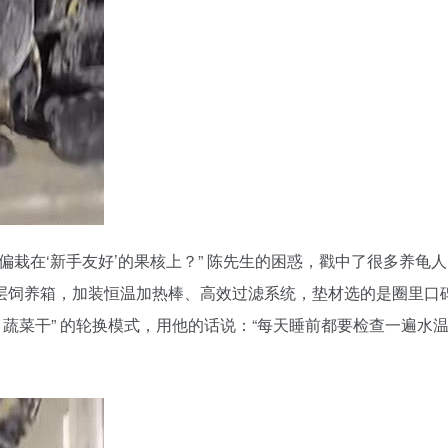
偏偏栽在‘新手友好’的果核上？” 陈先生的困惑，戳中了很多养龟
层饲养箱，加装恒温加热棒、高效过滤系统，垫材选的是圈里口
 + 蔬菜干” 的轮换模式，用他的话说：“每天睡前都要检查一遍水