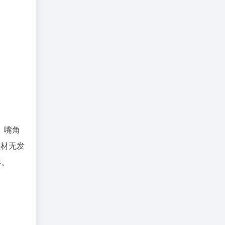
、嘴角
垫材无发
体。