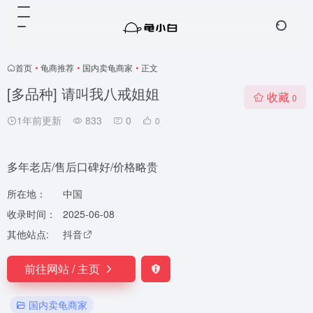
首页
•
龟商推荐
•
国内卖龟商家
•
正文
[多品种] 请叫我八戒姐姐
收藏
0
1年前更新
833
0
0
多年老店/售后口碑好/价格略贵
所在地：
中国
收录时间：
2025-06-08
其他站点:
抖音
前往网站 / 主页
国内卖龟商家