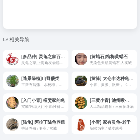
相关导航
[多品种] 灵龟之家百象馆-沈卫老师
[黄蜡石]梅梅黄蜡石
灵龟之家,上海龟友会秘书长沈卫
无染色天然黄蜡石·人实诚
[造景绿植]山野蕨类
[黄缘] 太仓丰达种龟场· 张景春创办
主营石菖蒲、水杨梅，实诚人
小青、黄缘、眼斑，《黄喉拟水龟养殖技术图谱》、《黄缘闭壳龟养殖技术图谱》作者陈景春老师创办龟场
[入门小青] 槿雯家的龟
[三黄小青] 池州喉-梅子龟园
实诚/外塘入门小青/性价比很高
人工精品选育 / 三黄多牙底
[陆龟] 阿拉丁陆龟养殖
[小青] 家有灵龟-老于
持证养殖 / 专业 / 实诚
皖喉为主 / 腊质感强