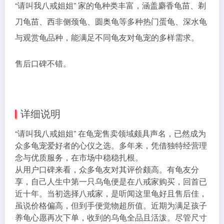
“请叫我八戒姐姐” 家的龟种类丰富，涵盖麝香龟苗、剃
刀龟苗、西非侧颈龟、圆奥龟等多种热门蛋龟、深水龟
与观赏龟品种，能满足不同龟友对龟宠的多样需求。
售后口碑不错。
详细说明
“请叫我八戒姐姐” 在龟宠售卖领域颇具声名，已然成为
众多龟宠爱好者的心仪之选。多年来，凭借独特经营理
念与优质服务，在市场中稳稳扎根。
从用户口碑来看，众多龟友对其评价颇高。有龟友分
享，自己人生中第一只乌龟便是在八戒家购买，回首已
近十年。当初选择八戒家，是听闻这里龟好且售后佳，
虽说价格偏高，但到手便觉物超所值。近期为满足孩子
养龟心愿再次下单，收到的乌龟全品且活泼。尽管尺寸