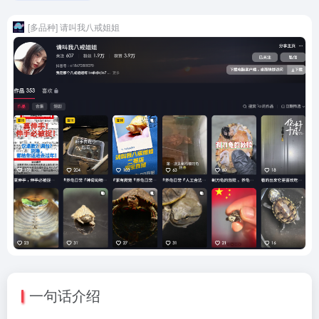
[多品种] 请叫我八戒姐姐
一句话介绍