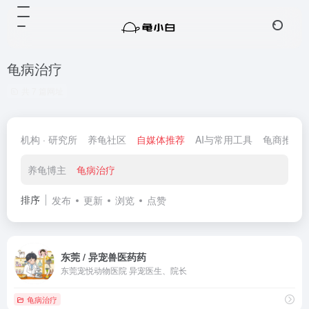
龟病治疗
共 7 篇网址
机构 · 研究所
养龟社区
自媒体推荐
AI与常用工具
龟商推荐
养龟博主
龟病治疗
排序
发布
更新
浏览
点赞
东莞 / 异宠兽医药药
东莞宠悦动物医院 异宠医生、院长
龟病治疗