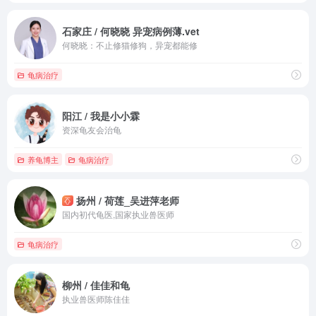
石家庄 / 何晓晓 异宠病例薄.vet
何晓晓：不止修猫修狗，异宠都能修
龟病治疗
阳江 / 我是小小霖
资深龟友会治龟
养龟博主
龟病治疗
扬州 / 荷莲_吴进萍老师
国内初代龟医,国家执业兽医师
龟病治疗
柳州 / 佳佳和龟
执业兽医师陈佳佳