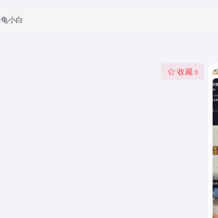
于龟小白
收藏
0