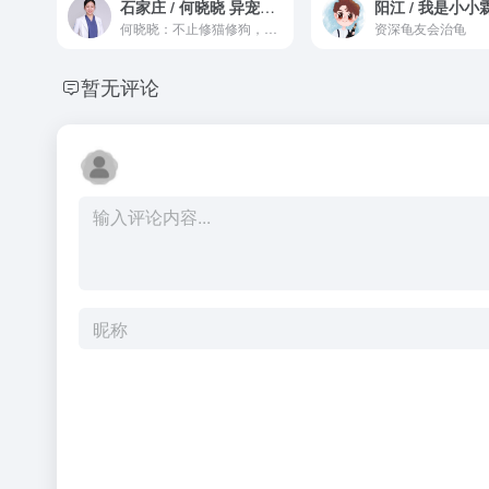
石家庄 / 何晓晓 异宠病例薄.vet
阳江 / 我是小小
何晓晓：不止修猫修狗，异宠都能修
资深龟友会治龟
暂无评论