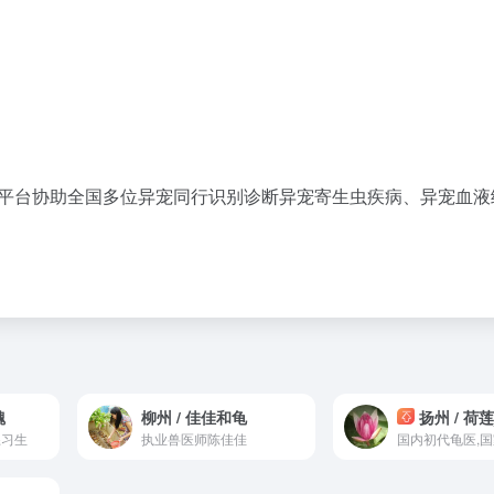
信等平台协助全国多位异宠同行识别诊断异宠寄生虫疾病、异宠血液
魏
柳州 / 佳佳和龟
扬州 / 荷莲_
练习生
执业兽医师陈佳佳