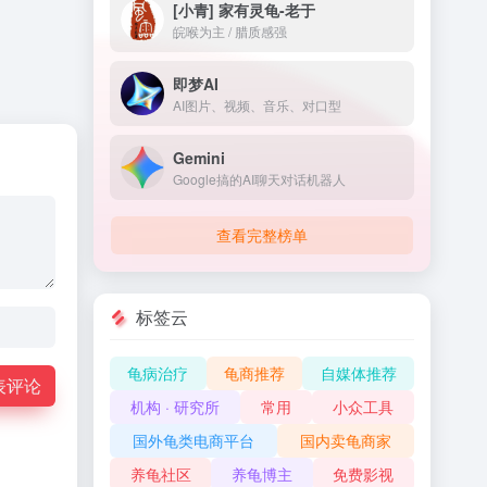
[小青] 家有灵龟-老于
皖喉为主 / 腊质感强
即梦AI
AI图片、视频、音乐、对口型
Gemini
Google搞的AI聊天对话机器人
查看完整榜单
标签云
龟病治疗
龟商推荐
自媒体推荐
表评论
机构 · 研究所
常用
小众工具
国外龟类电商平台
国内卖龟商家
养龟社区
养龟博主
免费影视