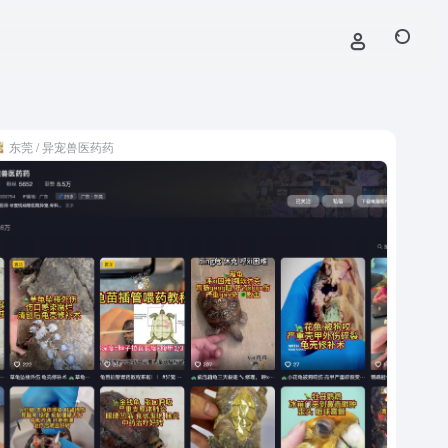
东莞 / 异宠兽医药药