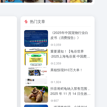
热门文章
《2025年中国宠物行业白
皮书（消费报告）》
3,059
重要通知！【龟谷世界
·2025上海龟谷展·中国爬宠
狂欢节】搬入新展馆啦！买
2,359
票方式！8月9日到11日
果核惊现910万大单！
1,924
抖音将鳄龟纳入禁售范围，
2025 年 11 月 14 日生效，
商家【发布平台禁止商品/
807
信息】更新