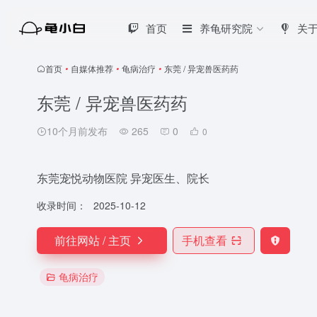
首页
养龟研究院
关
首页
•
自媒体推荐
•
龟病治疗
•
东莞 / 异宠兽医药药
东莞 / 异宠兽医药药
10个月前发布
265
0
0
东莞宠悦动物医院 异宠医生、院长
收录时间：
2025-10-12
前往网站 / 主页
手机查看
龟病治疗