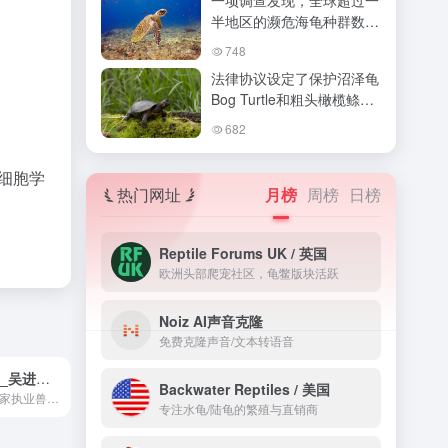
一项调查发现，全球超过一
半地区的濒危海龟种群数量
出现恢复迹象
748
法律协议设定了保护沼泽龟
Bog Turtle和粗头橄榄鲦鱼
Roughhead Shiner的最后
682
期限
细胞学
热门网址
月榜
周榜
日榜
Reptile Forums UK / 英国
欧洲头部爬宠社区，龟鳖版块活跃
Noiz AI声音克隆
免费克隆声音/文本转语音
吴进萍老师
Backwater Reptiles / 美国
国内初代龟医,国家执业兽医师
专注水龟/陆龟的繁殖与直销商