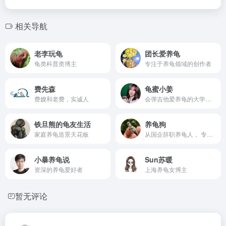
相关导航
老李玩龟
团长爱养龟
龟类科普类博主
专注于养龟领域的创作者
费先森
龟蜜小姜
费嫂和老费，实诚人
会弹吉他爱养龟的大学女教授
铁旦熊的龟友生活
养龟狗
家庭养龟造景天花板
从国企辞职养龟人， 专注变异草龟、变异巴西龟，有逻辑性
小暴养龟说
Sun苏暖
资深的养龟爱好者
上海养龟女博主
暂无评论