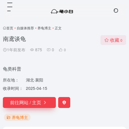
首页
•
自媒体推荐
•
养龟博主
•
正文
南鸢谈龟
收藏
0
1年前发布
875
0
0
龟类科普
所在地：
湖北·襄阳
收录时间：
2025-04-15
前往网站 / 主页
养龟博主