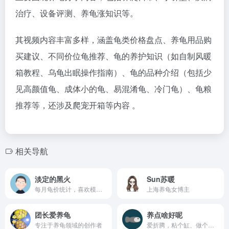
治疗、设备评测、养龟涨知识等。
其视频内容丰富多样，涵盖龟类价格盘点、养龟用品购
买建议、不同价位龟推荐、龟的养护知识（如自制风暖
箱教程、乌龟出眠操作指南）、龟的品种介绍（包括少
见高颜值龟、成体小的龟、易混淆龟、冷门龟）、龟粮
推荐等，还涉及爬宠开箱等内容 。
相关导航
淡定的黑火
Sun苏暖
每月龟价统计，喜欢模玩和养龟
上海养龟女博主
团长爱养龟
养点啥好呢
专注于养龟领域的创作者
爱折腾，粘个缸、做个集便器，可以一看的