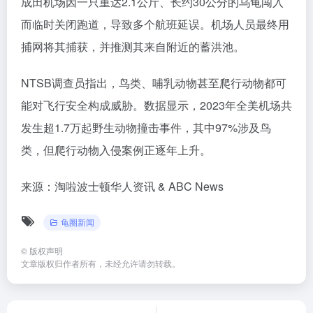
成田机场因一只重达2.1公斤、长约30公分的乌龟闯入
而临时关闭跑道，导致多个航班延误。机场人员最终用
捕网将其捕获，并推测其来自附近的蓄洪池。
NTSB调查员指出，鸟类、哺乳动物甚至爬行动物都可
能对飞行安全构成威胁。数据显示，2023年全美机场共
发生超1.7万起野生动物撞击事件，其中97%涉及鸟
类，但爬行动物入侵案例正逐年上升。
来源：淘啦波士顿华人资讯 & ABC News
龟圈新闻
©
版权声明
文章版权归作者所有，未经允许请勿转载。