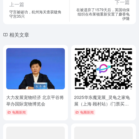
下一篇
上一篇
在被遗弃了1579天后，英国动保
守宫被破功，杭州海关查获睫角
组织在布莱顿重新安置了麝香龟
守宫35只
伊隆
相关文章
大力发展宠物经济 北京平谷将
2025华东魔宠展_灵龟之家龟
举办国际宠物博览会
展（上海·顾村站）/门票买票
方式，9月12-14日
龟圈新闻
龟圈新闻