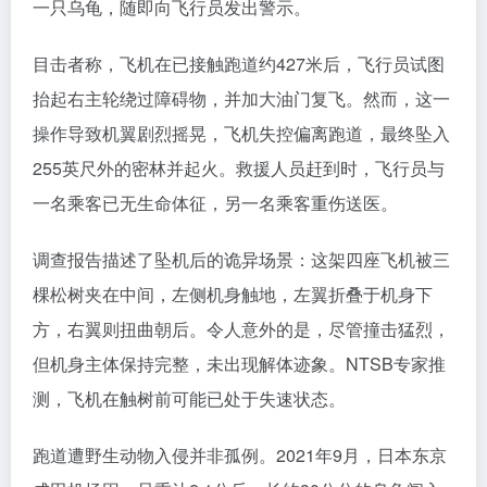
一只乌龟，随即向飞行员发出警示。
目击者称，飞机在已接触跑道约427米后，飞行员试图
抬起右主轮绕过障碍物，并加大油门复飞。然而，这一
操作导致机翼剧烈摇晃，飞机失控偏离跑道，最终坠入
255英尺外的密林并起火。救援人员赶到时，飞行员与
一名乘客已无生命体征，另一名乘客重伤送医。
调查报告描述了坠机后的诡异场景：这架四座飞机被三
棵松树夹在中间，左侧机身触地，左翼折叠于机身下
方，右翼则扭曲朝后。令人意外的是，尽管撞击猛烈，
但机身主体保持完整，未出现解体迹象。NTSB专家推
测，飞机在触树前可能已处于失速状态。
跑道遭野生动物入侵并非孤例。2021年9月，日本东京