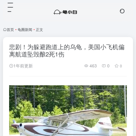
首页
•
龟圈新闻
•
正文
悲剧！为躲避跑道上的乌龟，美国小飞机偏
离航道坠毁酿2死1伤
1年前更新
463
0
0