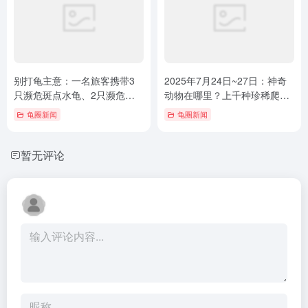
别打龟主意：一名旅客携带3
2025年7月24日~27日：神奇
只濒危斑点水龟、2只濒危越
动物在哪里？上千种珍稀爬宠
南三线闭壳龟、1只濒危卡罗
齐聚北京
龟圈新闻
龟圈新闻
莱纳箱龟出境
暂无评论