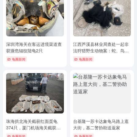
深圳湾海关在客运进境渠道查
江西芦溪县林业局查处一起非
获濒危辐纹陆龟2只
法狩猎野生动物案：蛇、鸟和
陆龟
龟圈新闻
龟圈新闻
珠海拱北海关截获红面蛋龟
台基隆一苏卡达象龟马路上逛
374只，厦门机场海关截获大
大街，基二警协助送返家
量鳖甲
龟圈新闻
龟圈新闻