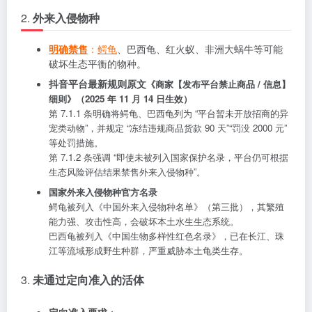
2.
外来入侵物种
明确禁售
：
鳄龟
、巴西龟、红火蚁、非洲大蜗牛等可能
破坏生态平衡的物种。
抖音平台最新规则原文
《商家【发布平台禁止商品 / 信息】
细则》（2025 年 11 月 14 日生效）
第 7.1.1 条明确将鳄龟、巴西龟列为 “平台暂未开放招商的异
宠类动物”，并规定 “冻结违规商品货款 90 天”“罚没 2000 元”
等处罚措施。
第 7.1.2 条强调 “即使未被列入国家保护名录，平台仍可根据
生态风险评估结果禁售外来入侵物种”。
国家外来入侵物种官方名录
鳄龟被列入《中国外来入侵物种名单》（第三批），其繁殖
能力强、攻击性高，会破坏本土水生生态系统。
巴西龟被列入《中国生物多样性红色名录》，已在长江、珠
江等流域形成野生种群，严重威胁本土龟类生存。
3.
未通过定向准入的活体
定向准入要求
：