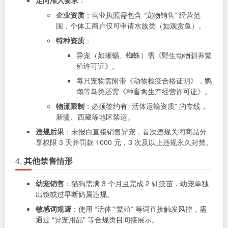
企业资质
：营业执照需包含 “宠物销售” 经营范
围，个体工商户仅可申请水族类（如观赏鱼）。
特种资质
：
异宠（如蜥蜴、蜘蛛）需《野生动物驯养繁
殖许可证》。
每只宠物需附带《动物检疫合格证明》，鹦
鹉等鸟类还需《种畜禽生产经营许可证》。
物流限制
：必须签约有 “活体运输资质” 的专线，
新疆、西藏等地区禁运。
违规后果
：未报白直接销售异宠，首次违规关闭商品分
享权限 3 天并罚款 1000 元，3 次及以上违规永久封禁。
4.
其他禁售情形
幼宠销售
：猫狗需满 3 个月且完成 2 针疫苗，幼宠单独
出镜或过早断奶属违规。
敏感词规避
：使用 “活体”“繁殖” 等词直接触发风控，需
通过 “异宠用品” 等合规类目间接展示。