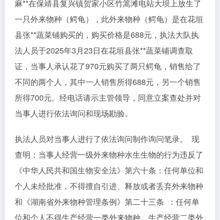
麻**在保靖县复兴镇贺家小区竹篙滩电站大坝上放生了
一只外来物种（鳄龟），此外来物种（鳄龟）是在花垣
县张**蔬菜铺购买的，购买价格是688元，执法大队执
法人员于2025年3月23日在花垣县张**蔬菜铺调查取
证，当事人承认花了970元购买了两只鳄龟，销售给了
不同的两个人，其中一人销售所得688元，另一个销售
所得700元。经电话请示主管领导，同意立案查处并对
当事人进行依法询问和现场勘验。
执法人员对当事人进行了依法询问制作询问笔录。 现
查明：当事人经营一级外来物种水生生物的行为违反了
《中华人民共和国生物安全法》第六十条：任何单位和
个人未经批准，不得擅自引进、释放或者丢弃外来物种
和《湖南省外来物种管理条例》第二十三条 ：任何单
位和个人不得生产经营一类外来物种。生产经营二类外