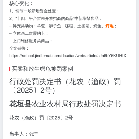
核心变化：
1、情节一般新增资金处置；
2、“十四、平台暂未开放招商的商品”中新增禁售品：
– 异宠类动物：羊驼、狮子鱼、狐狸、土拨鼠、鳄鱼、
鳄龟
；
– 立体画二次履约卡；
– 上门维修服务类商品；
全文链接：
https://school.jinritemai.com/doudian/web/article/aJa6bY6KUHtX
买卖和放生鳄龟被罚案例
行政处罚决定书（花农（渔政）罚
〔2025〕2号）
农业农村局行政处罚决定书
花垣县
花农（渔政）罚〔2025〕2号
当事人：张**