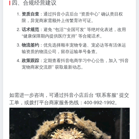
四、合规经营建议
资质自查
：通过抖音小店后台 “资质中心” 确认类目权
限，异宠商家需额外上传繁育许可证。
话术规范
：避免 “包活”“全国可发” 等绝对化表述，改用
“健康保障期内提供医疗支持” 等合规话术。
物流签约
：优先选择顺丰宠物专递、宠必达等有活体运
输资质的物流公司，留存运输单号备查。
政策跟踪
：定期查看抖音电商学习中心公告，加入 “抖音
宠物商家交流群” 获取最新动态。
如需进一步咨询，可通过抖音小店后台 “联系客服” 提交
工单，或拨打平台商家服务热线：400-992-1992。