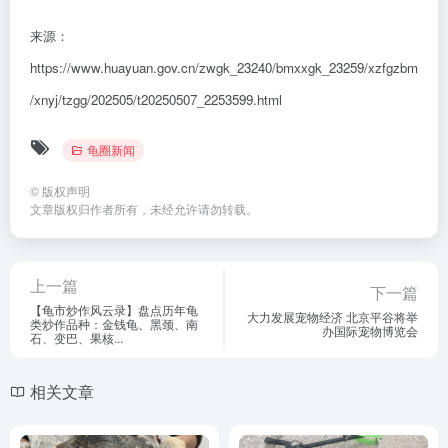
来源：
https://www.huayuan.gov.cn/zwgk_23240/bmxxgk_23259/xzfgzbm
/xnyj/tzgg/202505/t20250507_2253599.html
龟圈新闻
©
版权声明
文章版权归作者所有，未经允许请勿转载。
上一篇
下一篇
【龟市炒作风云录】盘点历年龟
大力发展宠物经济 北京平谷将举
类炒作品种：金钱龟、黑颈、南
办国际宠物博览会
石、变巴、果核...
相关文章