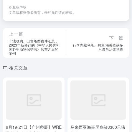
©
版权声明
文章版权归作者所有，未经允许请勿转载。
上一篇
下一篇
非法收购、出售龟类案件汇总，
2023年新修订的《中华人民共和
行李内藏乌龟、鳄鱼 海关查获多
国野生动物保护法》颁布之后的
只濒危活体动物
案例
相关文章
9月19-21日【广州爬展】WRE
马来西亚海事局查获3300只猪