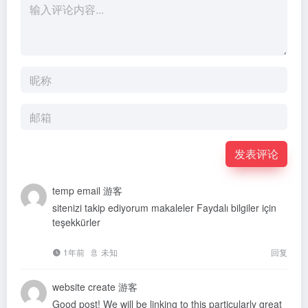
发表评论
temp email
游客
sitenizi takip ediyorum makaleler Faydalı bilgiler için
teşekkürler
1年前
未知
回复
website create
游客
Good post! We will be linking to this particularly great