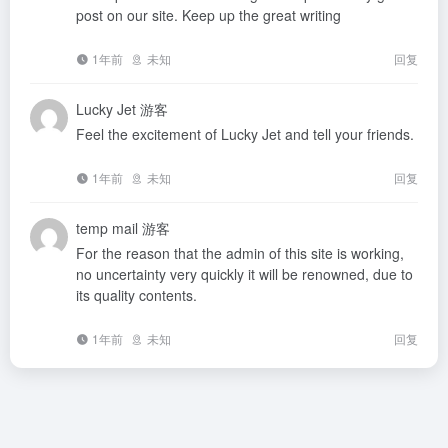
post on our site. Keep up the great writing
1年前
未知
回复
Lucky Jet
游客
Feel the excitement of Lucky Jet and tell your friends.
1年前
未知
回复
temp mail
游客
For the reason that the admin of this site is working,
no uncertainty very quickly it will be renowned, due to
its quality contents.
1年前
未知
回复