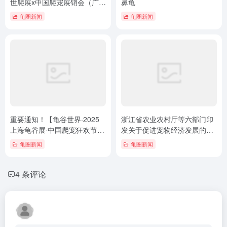
世爬展x中国爬宠展销会（广州
鼻龟
站）招展&售票开始！（琶洲
龟圈新闻
龟圈新闻
保利世贸博览馆）
重要通知！【龟谷世界·2025
浙江省农业农村厅等六部门印
上海龟谷展·中国爬宠狂欢节】
发关于促进宠物经济发展的意
搬入新展馆啦！买票方式！8
见的通知
龟圈新闻
龟圈新闻
月9日到11日
4 条评论