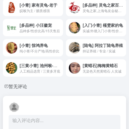
[小青] 家有灵龟-老于
[多品种] 灵龟之家百象馆-沈卫老师
皖喉为主 / 腊质感强
灵龟之家,上海龟友会秘书长沈卫
[多品种] 小汪徽宠
[入门小青] 槿雯家的龟
品种多/性价比高/15天售后
实诚/外塘入门小青/性价比很高
[小青] 惊鸿养龟
[陆龟] 阿拉丁陆龟养殖
纯小青/不分产地/高性价比
持证养殖 / 专业 / 实诚
[三黄小青] 池州喉-梅子龟园
[黄蜡石]梅梅黄蜡石
人工精品选育 / 三黄多牙底
无染色天然黄蜡石·人实诚
暂无评论