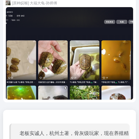
[原种皖喉] 大福大龟-孙师傅
老板实诚人，杭州土著，骨灰级玩家，现在养殖精