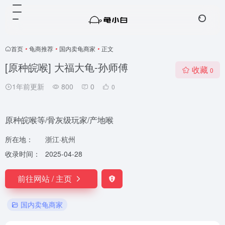
首页
•
龟商推荐
•
国内卖龟商家
•
正文
[原种皖喉] 大福大龟-孙师傅
收藏
0
1年前更新
800
0
0
原种皖喉等/骨灰级玩家/产地喉
所在地：
浙江·杭州
收录时间：
2025-04-28
前往网站 / 主页
国内卖龟商家