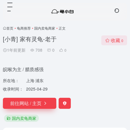
首页
•
龟商推荐
•
国内卖龟商家
•
正文
[小青] 家有灵龟-老于
收藏
0
1年前更新
708
0
0
皖喉为主 / 腊质感强
所在地：
上海·浦东
收录时间：
2025-04-29
前往网站 / 主页
国内卖龟商家