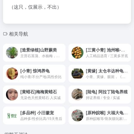
（这只，仅展示，不出）
相关导航
[造景绿植]山野蕨类
[三黄小青] 池州喉-梅子龟园
主营石菖蒲、水杨梅，实诚人
人工精品选育 / 三黄多牙底
[小青] 惊鸿养龟
[黄缘] 太仓丰达种龟场· 张景春创办
纯小青/不分产地/高性价比
小青、黄缘、眼斑，《黄喉拟水龟养殖技术图谱》、《黄缘闭壳龟养殖技术图谱》作者陈景春老师创办龟场
[黄蜡石]梅梅黄蜡石
[陆龟] 阿拉丁陆龟养殖
无染色天然黄蜡石·人实诚
持证养殖 / 专业 / 实诚
[多品种] 小汪徽宠
[原种皖喉] 大福大龟-孙师傅
品种多/性价比高/15天售后
原种皖喉等/骨灰级玩家/产地喉