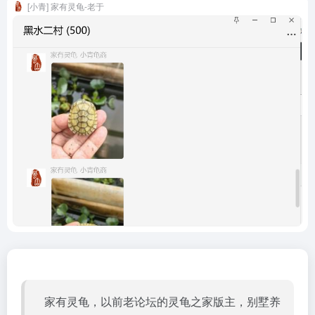
[小青] 家有灵龟-老于
家有灵龟，以前老论坛的
灵龟之家
版主，别墅养